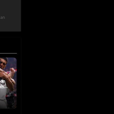
gan
kan
ah,
la