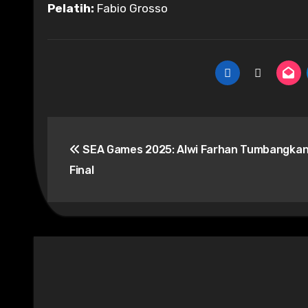
Pelatih:
Fabio Grosso
Post
SEA Games 2025: Alwi Farhan Tumbangkan
navigation
Final