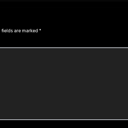
 fields are marked
*