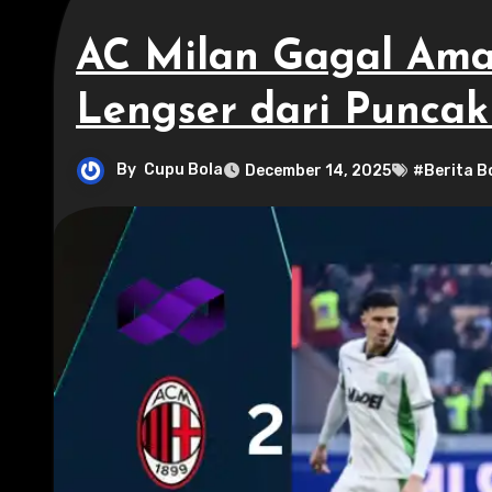
AC Milan Gagal Ama
Lengser dari Puncak
By
Cupu Bola
December 14, 2025
#Berita B