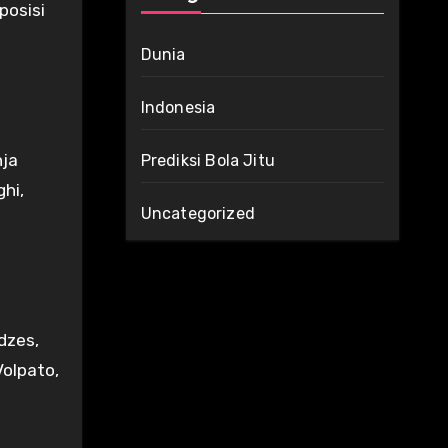
posisi
Dunia
Indonesia
nja
Prediksi Bola Jitu
hi,
Uncategorized
dzes,
Volpato,