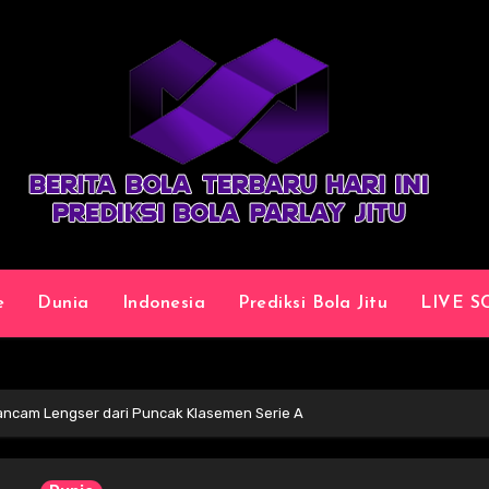
e
Dunia
Indonesia
Prediksi Bola Jitu
LIVE S
ancam Lengser dari Puncak Klasemen Serie A