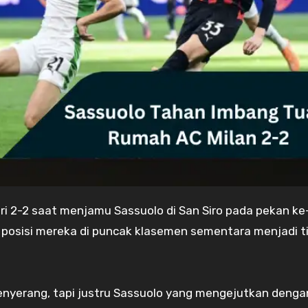
ri 2-2 saat menjamu Sassuolo di San Siro pada pekan ke
at posisi mereka di puncak klasemen sementara menjadi t
enyerang, tapi justru Sassuolo yang mengejutkan denga