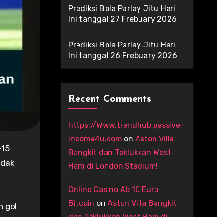
Prediksi Bola Parlay Jitu Hari
Ini tanggal 27 Frebuary 2026
Prediksi Bola Parlay Jitu Hari
Ini tanggal 26 Frebuary 2026
Recent Comments
https://Www.trendhub.passive-
income4u.com
on
Aston Villa
-15
Bangkit dan Taklukkan West
idak
Ham di London Stadium!
Online Casino Ab 10 Euro
Bitcoin
on
Aston Villa Bangkit
n gol
dan Taklukkan West Ham di