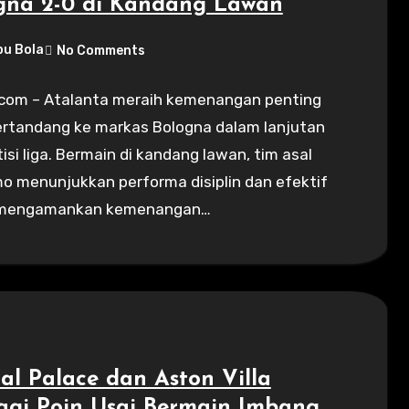
gna 2-0 di Kandang Lawan
u Bola
No Comments
.com – Atalanta meraih kemenangan penting
ertandang ke markas Bologna dalam lanjutan
si liga. Bermain di kandang lawan, tim asal
o menunjukkan performa disiplin dan efektif
 mengamankan kemenangan…
tal Palace dan Aston Villa
agi Poin Usai Bermain Imbang