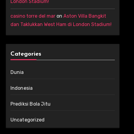
London Stadium!
casino torre del mar
on
Aston Villa Bangkit
dan Taklukkan West Ham di London Stadium!
Categories
Dunia
Indonesia
Prediksi Bola Jitu
Uncategorized