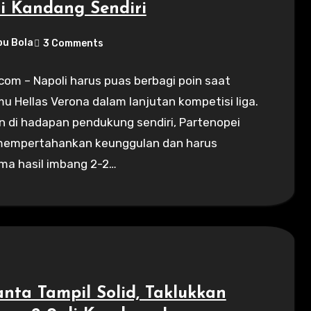
di Kandang Sendiri
u Bola
3 Comments
com – Napoli harus puas berbagi poin saat
 Hellas Verona dalam lanjutan kompetisi liga.
n di hadapan pendukung sendiri, Partenopei
mempertahankan keunggulan dan harus
ma hasil imbang 2-2…
anta Tampil Solid, Taklukkan