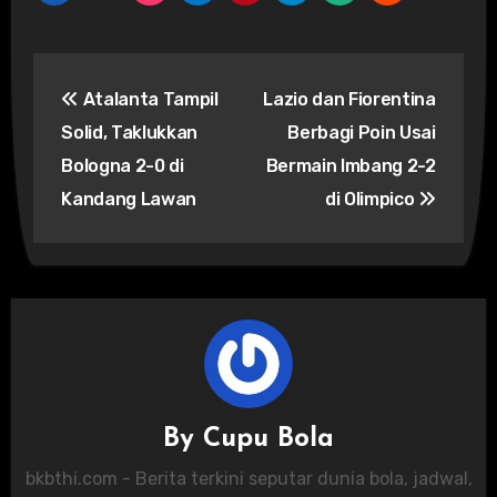
Post
Atalanta Tampil
Lazio dan Fiorentina
navigation
Solid, Taklukkan
Berbagi Poin Usai
Bologna 2-0 di
Bermain Imbang 2-2
Kandang Lawan
di Olimpico
By
Cupu Bola
bkbthi.com - Berita terkini seputar dunia bola, jadwal,