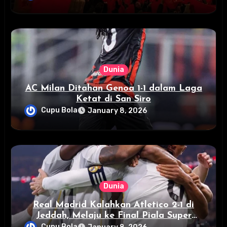
Dunia
AC Milan Ditahan Genoa 1-1 dalam Laga
Ketat di San Siro
Cupu Bola
January 8, 2026
Dunia
Real Madrid Kalahkan Atletico 2-1 di
Jeddah, Melaju ke Final Piala Super
Spanyol
Cupu Bola