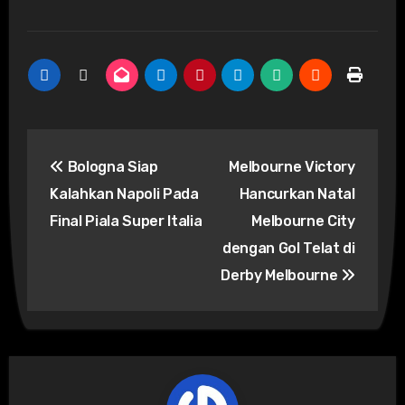
Post
Bologna Siap
Melbourne Victory
navigation
Kalahkan Napoli Pada
Hancurkan Natal
Final Piala Super Italia
Melbourne City
dengan Gol Telat di
Derby Melbourne