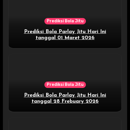
Prediksi Bola Jitu
Prediksi Bola Parlay Jitu Hari Ini
tanggal 01 Maret 2026
Prediksi Bola Jitu
Prediksi Bola Parlay Jitu Hari Ini
tanggal 28 Frebuary 2026