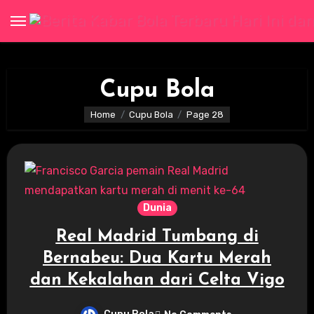
Skip
to
content
Cupu Bola
Home
Cupu Bola
Page 28
Dunia
Real Madrid Tumbang di
Bernabeu: Dua Kartu Merah
dan Kekalahan dari Celta Vigo