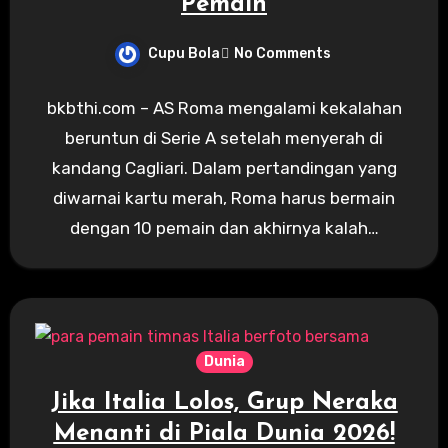
Pemain
Cupu Bola
No Comments
bkbthi.com – AS Roma mengalami kekalahan
beruntun di Serie A setelah menyerah di
kandang Cagliari. Dalam pertandingan yang
diwarnai kartu merah, Roma harus bermain
dengan 10 pemain dan akhirnya kalah…
Dunia
Jika Italia Lolos, Grup Neraka
Menanti di Piala Dunia 2026!