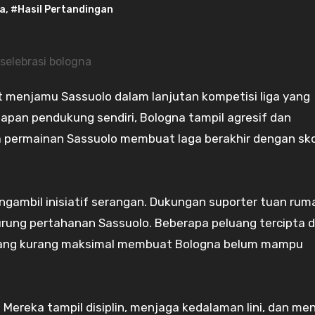
la
,
#Hasil Pertandingan
selebrasi bologna
t menjamu Sassuolo dalam lanjutan kompetisi liga yang
apan pendukung sendiri, Bologna tampil agresif dan
 permainan Sassuolo membuat laga berakhir dengan sk
gambil inisiatif serangan. Dukungan suporter tuan rum
ng pertahanan Sassuolo. Beberapa peluang tercipta d
 yang kurang maksimal membuat Bologna belum mampu
Mereka tampil disiplin, menjaga kedalaman lini, dan m