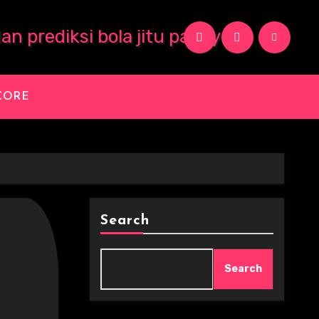
CORE
Search
Search