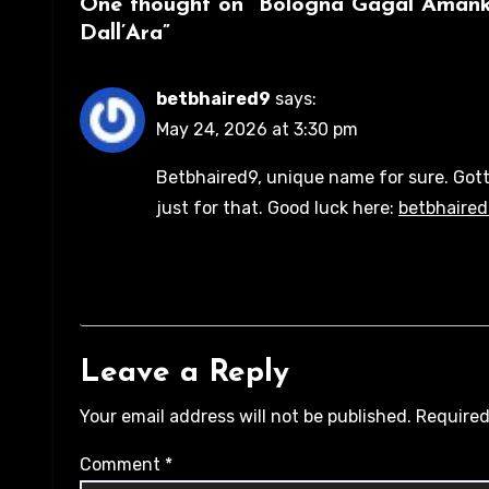
One thought on “Bologna Gagal Amankan
Dall’Ara”
betbhaired9
says:
May 24, 2026 at 3:30 pm
Betbhaired9, unique name for sure. Gott
just for that. Good luck here:
betbhaire
Leave a Reply
Your email address will not be published.
Required
Comment
*