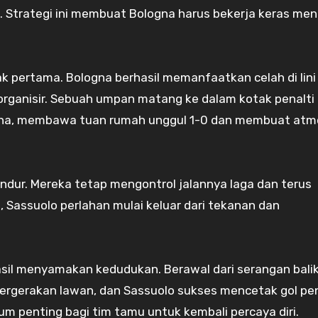
. Strategi ini membuat Bologna harus bekerja keras m
 pertama. Bologna berhasil memanfaatkan celah di lini
organisir. Sebuah umpan matang ke dalam kotak penalti
ogna, membawa tuan rumah unggul 1-0 dan membuat atm
dur. Mereka tetap mengontrol jalannya laga dan terus
assuolo perlahan mulai keluar dari tekanan dan
sil menyamakan kedudukan. Berawal dari serangan balik
 pergerakan lawan, dan Sassuolo sukses mencetak gol p
um penting bagi tim tamu untuk kembali percaya diri.