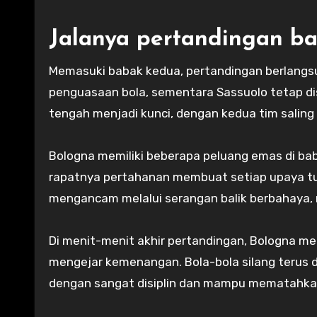
Jalanya pertandingan b
Memasuki babak kedua, pertandingan berlangs
penguasaan bola, sementara Sassuolo tetap disi
tengah menjadi kunci, dengan kedua tim saling b
Bologna memiliki beberapa peluang emas di b
rapatnya pertahanan membuat setiap upaya tuan
mengancam melalui serangan balik berbahaya, 
Di menit-menit akhir pertandingan, Bologna me
mengejar kemenangan. Bola-bola silang terus 
dengan sangat disiplin dan mampu mematahka