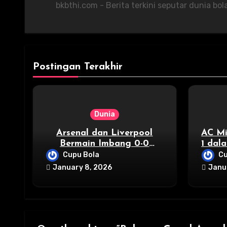
bkbthi.com - Berita terkini seputar dunia bol
Postingan Terakhir
Dunia
Arsenal dan Liverpool
AC Mi
Bermain Imbang 0-0
1 dal
dalam Laga Penuh
Cupu Bola
Cu
Intensitas di Emirates
January 8, 2026
Janu
Stadium