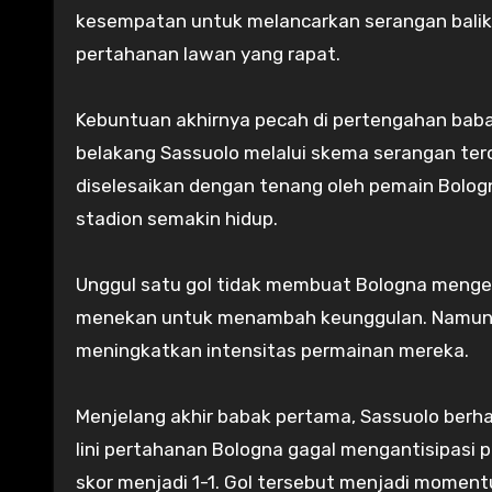
kesempatan untuk melancarkan serangan balik
pertahanan lawan yang rapat.
Kebuntuan akhirnya pecah di pertengahan babak
belakang Sassuolo melalui skema serangan ter
diselesaikan dengan tenang oleh pemain Bol
stadion semakin hidup.
Unggul satu gol tidak membuat Bologna mengen
menekan untuk menambah keunggulan. Namun, S
meningkatkan intensitas permainan mereka.
Menjelang akhir babak pertama, Sassuolo berha
lini pertahanan Bologna gagal mengantisipasi
skor menjadi 1-1. Gol tersebut menjadi moment