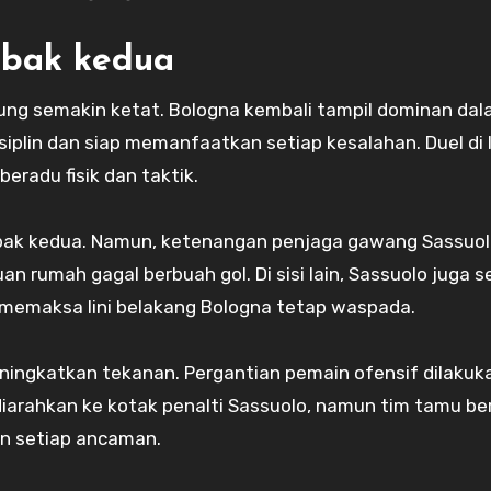
abak kedua
ung semakin ketat. Bologna kembali tampil dominan da
plin dan siap memanfaatkan setiap kesalahan. Duel di l
eradu fisik dan taktik.
abak kedua. Namun, ketenangan penjaga gawang Sassuol
 rumah gagal berbuah gol. Di sisi lain, Sassuolo juga 
memaksa lini belakang Bologna tetap waspada.
ningkatkan tekanan. Pergantian pemain ofensif dilakuk
diarahkan ke kotak penalti Sassuolo, namun tim tamu b
n setiap ancaman.