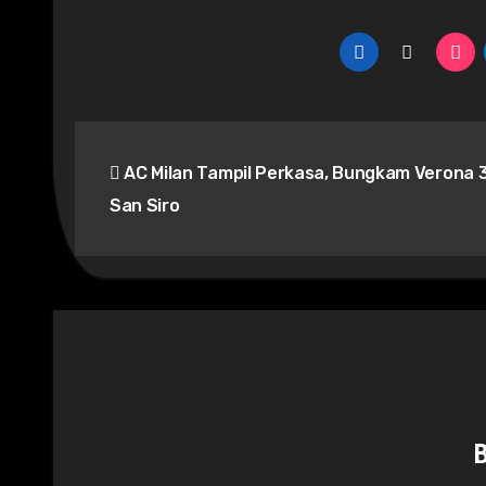
Post
AC Milan Tampil Perkasa, Bungkam Verona 3
navigation
San Siro