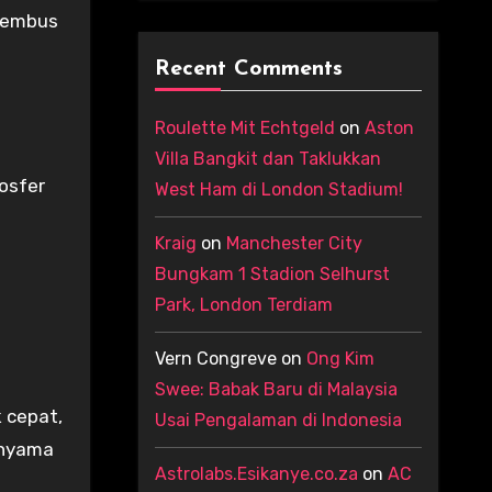
enembus
Recent Comments
Roulette Mit Echtgeld
on
Aston
Villa Bangkit dan Taklukkan
osfer
West Ham di London Stadium!
Kraig
on
Manchester City
Bungkam 1 Stadion Selhurst
Park, London Terdiam
Vern Congreve
on
Ong Kim
Swee: Babak Baru di Malaysia
 cepat,
Usai Pengalaman di Indonesia
enyama
Astrolabs.Esikanye.co.za
on
AC