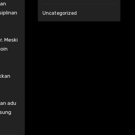
kan
iplinan
Uncategorized
r. Meski
oin
ukkan
dan adu
gsung