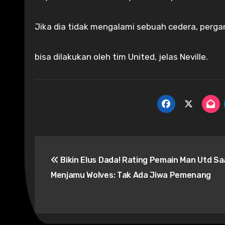
Jika dia tidak mengalami sebuah cedera, perga
bisa dilakukan oleh tim United, jelas Neville.
Post
Bikin Elus Dada! Rating Pemain Man Utd Sa
navigation
Menjamu Wolves: Tak Ada Jiwa Pemenang