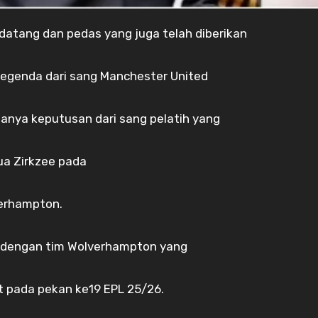
atang dan pedas yang juga telah diberikan
 Legenda dari sang Manchester United
danya keputusan dari sang pelatih yang
ua Zirkzee pada
erhampton.
an dengan tim Wolverhampton yang
ut pada pekan ke19 EPL 25/26.