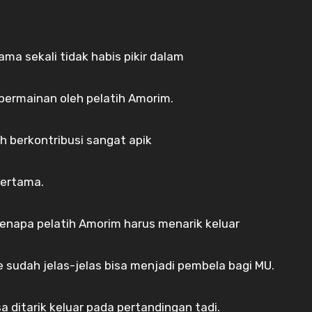
.
ama sekali tidak habis pikir dalam
 permainan oleh pelatih Amorim.
ah berkontribusi sangat apik
pertama.
napa pelatih Amorim harus menarik keluar
 sudah jelas-jelas bisa menjadi pembela bagi MU.
a ditarik keluar pada pertandingan tadi.