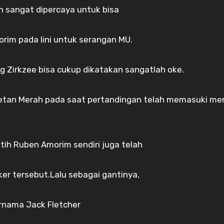
h sangat dipercaya untuk bisa
orim pada lini untuk serangan MU.
 Zirkzee bisa cukup dikatakan sangatlah oke.
etan Merah pada saat pertandingan telah memasuki men
tih Ruben Amorim sendiri juga telah
er tersebut.Lalu sebagai gantinya,
rnama Jack Fletcher