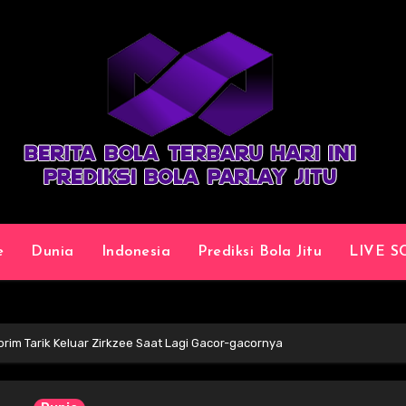
e
Dunia
Indonesia
Prediksi Bola Jitu
LIVE S
rim Tarik Keluar Zirkzee Saat Lagi Gacor-gacornya