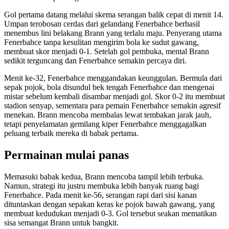
Gol pertama datang melalui skema serangan balik cepat di menit 14.
Umpan terobosan cerdas dari gelandang Fenerbahce berhasil
menembus lini belakang Brann yang terlalu maju. Penyerang utama
Fenerbahce tanpa kesulitan mengirim bola ke sudut gawang,
membuat skor menjadi 0-1. Setelah gol pembuka, mental Brann
sedikit terguncang dan Fenerbahce semakin percaya diri.
Menit ke-32, Fenerbahce menggandakan keunggulan. Bermula dari
sepak pojok, bola disundul bek tengah Fenerbahce dan mengenai
mistar sebelum kembali disambar menjadi gol. Skor 0-2 itu membuat
stadion senyap, sementara para pemain Fenerbahce semakin agresif
menekan. Brann mencoba membalas lewat tembakan jarak jauh,
tetapi penyelamatan gemilang kiper Fenerbahce menggagalkan
peluang terbaik mereka di babak pertama.
Permainan mulai panas
Memasuki babak kedua, Brann mencoba tampil lebih terbuka.
Namun, strategi itu justru membuka lebih banyak ruang bagi
Fenerbahce. Pada menit ke-56, serangan rapi dari sisi kanan
dituntaskan dengan sepakan keras ke pojok bawah gawang, yang
membuat kedudukan menjadi 0-3. Gol tersebut seakan mematikan
sisa semangat Brann untuk bangkit.