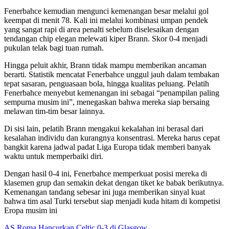
Fenerbahce kemudian mengunci kemenangan besar melalui gol
keempat di menit 78. Kali ini melalui kombinasi umpan pendek
yang sangat rapi di area penalti sebelum diselesaikan dengan
tendangan chip elegan melewati kiper Brann. Skor 0-4 menjadi
pukulan telak bagi tuan rumah.
Hingga peluit akhir, Brann tidak mampu memberikan ancaman
berarti. Statistik mencatat Fenerbahce unggul jauh dalam tembakan
tepat sasaran, penguasaan bola, hingga kualitas peluang. Pelatih
Fenerbahce menyebut kemenangan ini sebagai “penampilan paling
sempurna musim ini”, menegaskan bahwa mereka siap bersaing
melawan tim-tim besar lainnya.
Di sisi lain, pelatih Brann mengakui kekalahan ini berasal dari
kesalahan individu dan kurangnya konsentrasi. Mereka harus cepat
bangkit karena jadwal padat Liga Europa tidak memberi banyak
waktu untuk memperbaiki diri.
Dengan hasil 0-4 ini, Fenerbahce memperkuat posisi mereka di
klasemen grup dan semakin dekat dengan tiket ke babak berikutnya.
Kemenangan tandang sebesar ini juga memberikan sinyal kuat
bahwa tim asal Turki tersebut siap menjadi kuda hitam di kompetisi
Eropa musim ini
AS Roma Hancurkan Celtic 0-3 di Glasgow