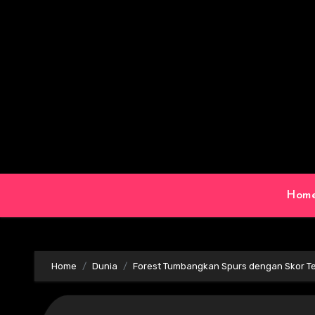
Skip
to
content
Hom
Home
Dunia
Forest Tumbangkan Spurs dengan Skor Tel