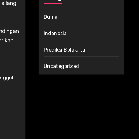
 silang
Dunia
andingan
Indonesia
rikan
Prediksi Bola Jitu
Uncategorized
unggul