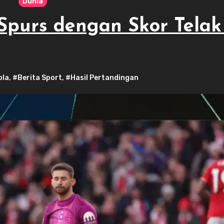
Dunia
purs dengan Skor Telak
ola
,
#Berita Sport
,
#Hasil Pertandingan