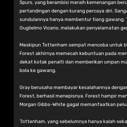
Spurs, yang berambisi meraih kemenangan beru
pertandingan dengan kurang percaya diri. Sang
sundulannya hanya membentur tiang gawang. T
Guglielmo Vicario, melakukan penyelamatan ge
Meskipun Tottenham sempat mencoba untuk ban
Forest akhirnya memecah kebuntuan pada menit 
dekat kotak penalti dan memberikan umpan m
bola ke gawang.
Gray berusaha membayar kesalahannya dengan m
Forest, berhasil menepisnya. Forest hampir m
Morgan Gibbs-White gagal memanfaatkan peluan
Tottenham, yang sebelumnya hanya kalah sekali 