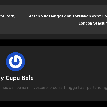
st Park,
Aston Villa Bangkit dan Taklukkan West Ha
London Stadiu
By
Cupu Bola
a, jadwal, pemain, livescore, prediksi hingga hasil pertandin