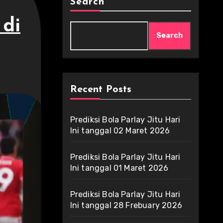
Search
 di
Search
Recent Posts
Prediksi Bola Parlay Jitu Hari
Ini tanggal 02 Maret 2026
Prediksi Bola Parlay Jitu Hari
Ini tanggal 01 Maret 2026
Prediksi Bola Parlay Jitu Hari
Ini tanggal 28 Frebuary 2026