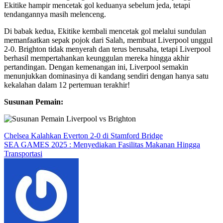
Ekitike hampir mencetak gol keduanya sebelum jeda, tetapi
tendangannya masih melenceng.
Di babak kedua, Ekitike kembali mencetak gol melalui sundulan
memanfaatkan sepak pojok dari Salah, membuat Liverpool unggul
2-0. Brighton tidak menyerah dan terus berusaha, tetapi Liverpool
berhasil mempertahankan keunggulan mereka hingga akhir
pertandingan. Dengan kemenangan ini, Liverpool semakin
menunjukkan dominasinya di kandang sendiri dengan hanya satu
kekalahan dalam 12 pertemuan terakhir!
Susunan Pemain:
Post
Chelsea Kalahkan Everton 2-0 di Stamford Bridge
SEA GAMES 2025 : Menyediakan Fasilitas Makanan Hingga
navigation
Transportasi