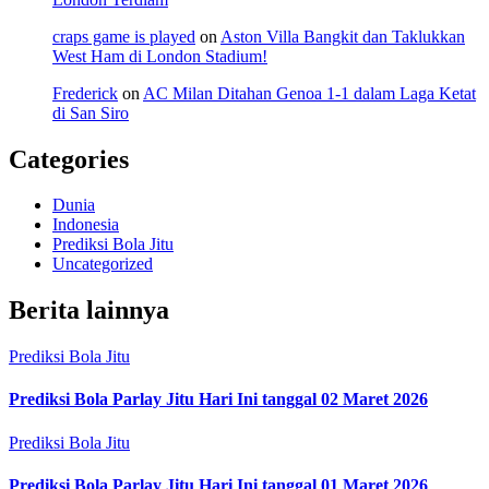
craps game is played
on
Aston Villa Bangkit dan Taklukkan
West Ham di London Stadium!
Frederick
on
AC Milan Ditahan Genoa 1-1 dalam Laga Ketat
di San Siro
Categories
Dunia
Indonesia
Prediksi Bola Jitu
Uncategorized
Berita lainnya
Prediksi Bola Jitu
Prediksi Bola Parlay Jitu Hari Ini tanggal 02 Maret 2026
Prediksi Bola Jitu
Prediksi Bola Parlay Jitu Hari Ini tanggal 01 Maret 2026