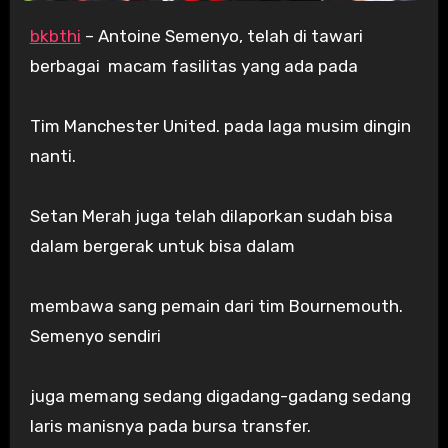
bkbthi
– Antoine Semenyo, telah di tawari
berbagai macam fasilitas yang ada pada
Tim Manchester United. pada laga musim dingin
nanti.
Setan Merah juga telah dilaporkan sudah bisa
dalam bergerak untuk bisa dalam
membawa sang pemain dari tim Bournemouth.
Semenyo sendiri
juga memang sedang digadang-gadang sedang
laris manisnya pada bursa transfer.