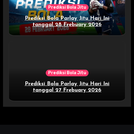
Prediksi Bola Jitu
Prediksi Bola Parlay Jitu Hari Ini
tanggal 28 Frebuary 2026
Prediksi Bola Jitu
Prediksi Bola Parlay Jitu Hari Ini
tanggal 27 Frebuary 2026