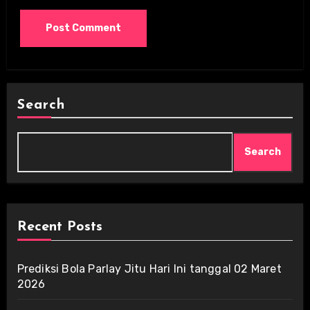
Search
Search
Recent Posts
Prediksi Bola Parlay Jitu Hari Ini tanggal 02 Maret
2026