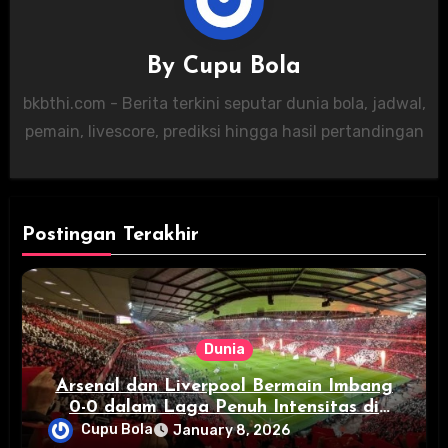
By
Cupu Bola
bkbthi.com - Berita terkini seputar dunia bola, jadwal,
pemain, livescore, prediksi hingga hasil pertandingan
Postingan Terakhir
Dunia
Arsenal dan Liverpool Bermain Imbang
0-0 dalam Laga Penuh Intensitas di
Emirates Stadium
Cupu Bola
January 8, 2026