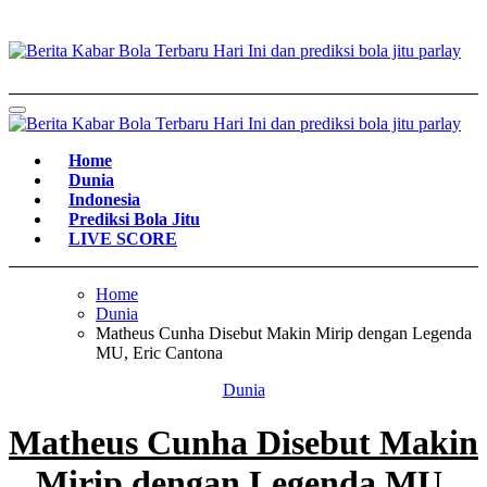
Skip
to
content
Berita Kabar Bola Terbaru Hari Ini
Berita Kabar Bola Terbaru Hari Ini
Home
Dunia
Indonesia
Prediksi Bola Jitu
LIVE SCORE
Home
Dunia
Matheus Cunha Disebut Makin Mirip dengan Legenda
MU, Eric Cantona
Dunia
Matheus Cunha Disebut Makin
Mirip dengan Legenda MU,