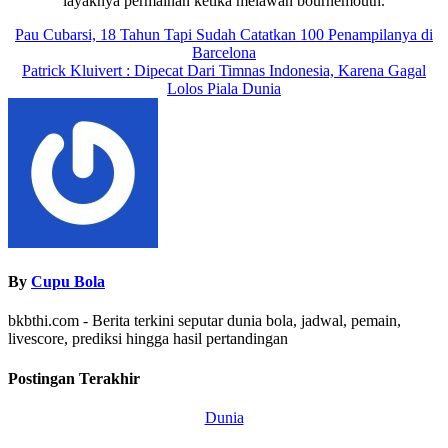
layaknya permainan ketika melawan bournemouth.
Post
Pau Cubarsi, 18 Tahun Tapi Sudah Catatkan 100 Penampilanya di
Barcelona
navigation
Patrick Kluivert : Dipecat Dari Timnas Indonesia, Karena Gagal
Lolos Piala Dunia
By
Cupu Bola
bkbthi.com - Berita terkini seputar dunia bola, jadwal, pemain,
livescore, prediksi hingga hasil pertandingan
Postingan Terakhir
Dunia