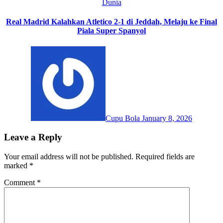
Dunia
Real Madrid Kalahkan Atletico 2-1 di Jeddah, Melaju ke Final
Piala Super Spanyol
Cupu Bola
January 8, 2026
Leave a Reply
Your email address will not be published.
Required fields are
marked
*
Comment
*