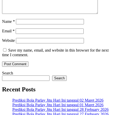
Name
*
Email
*
Website
Save my name, email, and website in this browser for the next
time I comment.
Search
Search
Recent Posts
Prediksi Bola Parlay Jitu Hari Ini tanggal 02 Maret 2026
Prediksi Bola Parlay Jitu Hari Ini tanggal 01 Maret 2026
Prediksi Bola Parlay Jitu Hari Ini tanggal 28 Frebuary 2026
Prediksi Bola Parlay Jitu Hari Ini tanggal 27 Frebuary 2026