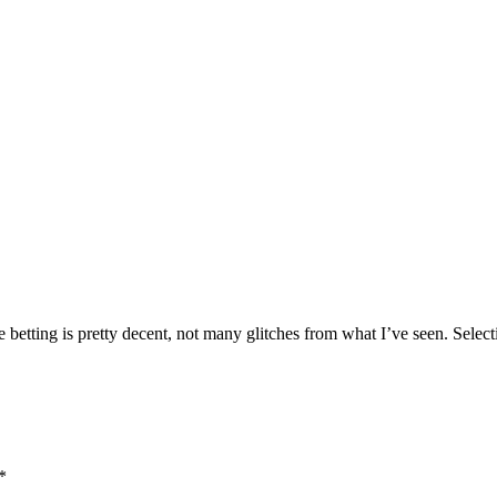
etting is pretty decent, not many glitches from what I’ve seen. Selectio
*