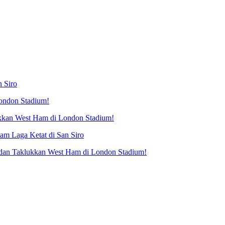
 Siro
London Stadium!
ukkan West Ham di London Stadium!
am Laga Ketat di San Siro
 dan Taklukkan West Ham di London Stadium!