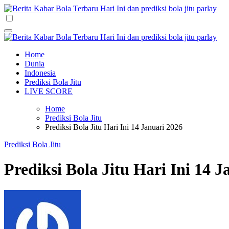
Skip
to
Berita Kabar Bola Terbaru Hari Ini
content
Berita Kabar Bola Terbaru Hari Ini
Home
Dunia
Indonesia
Prediksi Bola Jitu
LIVE SCORE
Home
Prediksi Bola Jitu
Prediksi Bola Jitu Hari Ini 14 Januari 2026
Prediksi Bola Jitu
Prediksi Bola Jitu Hari Ini 14 J