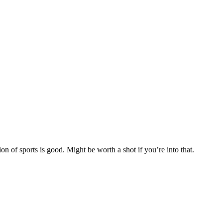
n of sports is good. Might be worth a shot if you’re into that.