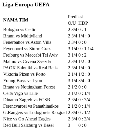
Liga Europa UEFA
Prediksi
NAMA TIM
O/U
HDP
Bologna vs Celtic
2 3/4
0 : 1
Brann vs Midtjylland
2 3/4
1/4 : 0
Fenerbahce vs Aston Villa
2 3/4
0 : 0
Feyenoord vs Sturm Graz
3 1/4
0 : 1 1/4
Freiburg vs Maccabi Tel Aviv
3 1/4
0 : 2
Malmo vs Crvena Zvezda
2 3/4
1/2 : 0
PAOK Saloniki vs Real Betis
2 3/4
1/4 : 0
Viktoria Plzen vs Porto
2 1/4
1/2 : 0
Young Boys vs Lyon
3 1/4
3/4 : 0
Braga vs Nottingham Forest
2 1/2
0 : 0
Celta Vigo vs Lille
2 1/2
0 : 1/4
Dinamo Zagreb vs FCSB
2 3/4
0 : 3/4
Ferencvarosi vs Panathinaikos
2 1/2
0 : 1/4
G.Rangers vs Ludogorets Razgrad
2 3/4
0 : 1/2
Nice vs Go Ahead Eagles
2 3/4
0 : 3/4
Red Bull Salzburg vs Basel
3
0 : 0