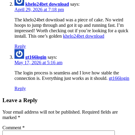
khelo24bet download
says:
April 29, 2026 at 7:18 pm
The khelo24bet download was a piece of cake. No weird
hoops to jump through and got it up and running fast. I’m
impressed! Worth checking out if you’re looking for a quick
install. This one’s golden
khelo24bet download
Reply
gt166login
says:
May 17, 2026 at 5:16 am
The login process is seamless and I love how stable the
connection is. Everything just works as it should.
gt166login
Reply
Leave a Reply
Your email address will not be published.
Required fields are
marked
*
Comment
*