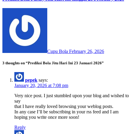
Cupu Bola
February 26, 2026
3 thoughts on “Prediksi Bola Jitu Hari Ini 23 Januari 2026”
pepek
says:
January 20, 2026 at 7:08 pm
Very nice post. I just stumbled upon your blog and wished to
say
that I have really loved browsing your weblog posts.
In any case I’ll be subscribing in your rss feed and I am
hoping you write once more soon!
Reply