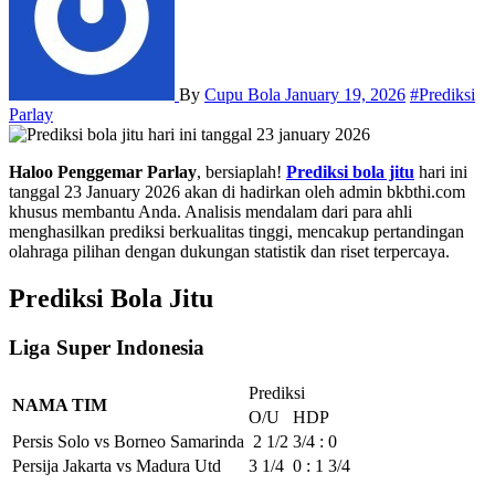
By
Cupu Bola
January 19, 2026
#Prediksi
Parlay
Haloo
Penggemar Parlay
, bersiaplah!
Prediksi bola jitu
hari ini
tanggal 23 January 2026 akan di hadirkan oleh admin bkbthi.com
khusus membantu Anda. Analisis mendalam dari para ahli
menghasilkan prediksi berkualitas tinggi, mencakup pertandingan
olahraga pilihan dengan dukungan statistik dan riset terpercaya.
Prediksi Bola Jitu
Liga Super Indonesia
Prediksi
NAMA TIM
O/U
HDP
Persis Solo vs Borneo Samarinda
2 1/2
3/4 : 0
Persija Jakarta vs Madura Utd
3 1/4
0 : 1 3/4