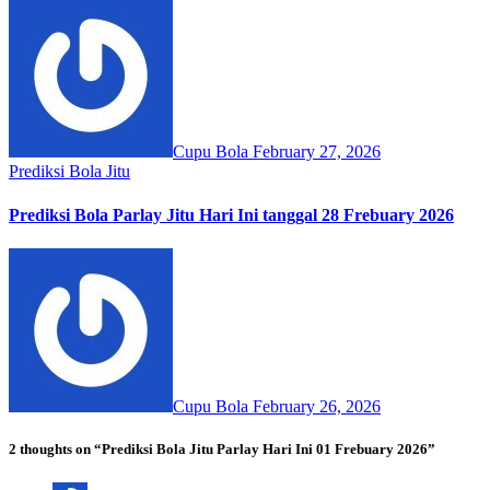
Cupu Bola
February 27, 2026
Prediksi Bola Jitu
Prediksi Bola Parlay Jitu Hari Ini tanggal 28 Frebuary 2026
Cupu Bola
February 26, 2026
2 thoughts on “Prediksi Bola Jitu Parlay Hari Ini 01 Frebuary 2026”