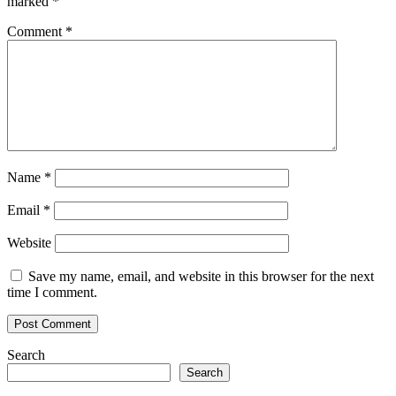
marked
*
Comment
*
Name
*
Email
*
Website
Save my name, email, and website in this browser for the next
time I comment.
Search
Search