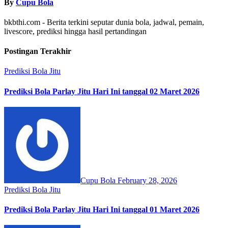
By
Cupu Bola
bkbthi.com - Berita terkini seputar dunia bola, jadwal, pemain,
livescore, prediksi hingga hasil pertandingan
Postingan Terakhir
Prediksi Bola Jitu
Prediksi Bola Parlay Jitu Hari Ini tanggal 02 Maret 2026
Cupu Bola
February 28, 2026
Prediksi Bola Jitu
Prediksi Bola Parlay Jitu Hari Ini tanggal 01 Maret 2026