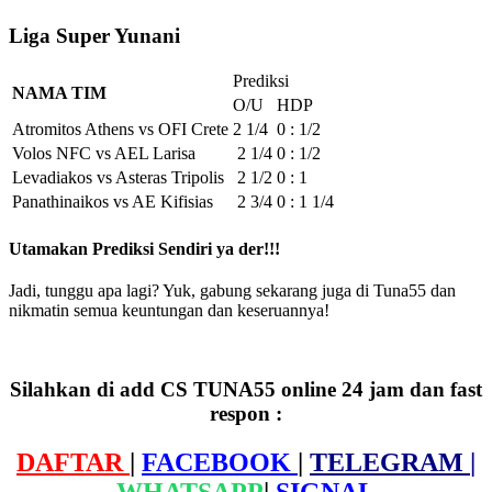
Liga Super Yunani
Prediksi
NAMA TIM
O/U
HDP
Atromitos Athens vs OFI Crete
2 1/4
0 : 1/2
Volos NFC vs AEL Larisa
2 1/4
0 : 1/2
Levadiakos vs Asteras Tripolis
2 1/2
0 : 1
Panathinaikos vs AE Kifisias
2 3/4
0 : 1 1/4
Utamakan Prediksi Sendiri ya der!!!
Jadi, tunggu apa lagi? Yuk, gabung sekarang juga di Tuna55 dan
nikmatin semua keuntungan dan keseruannya!
Silahkan di add CS TUNA55 online 24 jam dan fast
respon :
DAFTAR
|
FACEBOOK
|
TELEGRAM
|