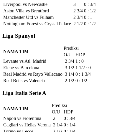
Liverpool vs Newcastle
3
0 : 3/4
Aston Villa vs Brentford
2 3/4
0 : 1/2
Manchester Utd vs Fulham
2 3/4
0 : 1
Nottingham Forest vs Crystal Palace
2 1/2
0 : 1/2
Liga Spanyol
Prediksi
NAMA TIM
O/U
HDP
Levante vs Atl. Madrid
2 3/4
1 : 0
Elche vs Barcelona
3 1/2
1 1/2 : 0
Real Madrid vs Rayo Vallecano
3 1/4
0 : 1 3/4
Real Betis vs Valencia
2 1/2
0 : 1/2
Liga Italia Serie A
Prediksi
NAMA TIM
O/U
HDP
Napoli vs Fiorentina
2
0 : 3/4
Cagliari vs Hellas Verona
2 1/4
0 : 1/4
Torino vs Lecce
2 1/2
0 : 1/4