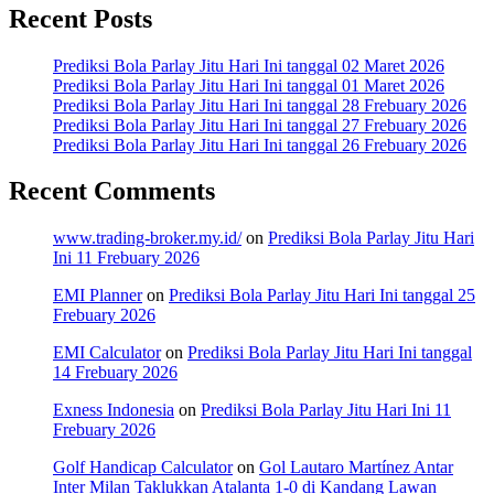
Recent Posts
Prediksi Bola Parlay Jitu Hari Ini tanggal 02 Maret 2026
Prediksi Bola Parlay Jitu Hari Ini tanggal 01 Maret 2026
Prediksi Bola Parlay Jitu Hari Ini tanggal 28 Frebuary 2026
Prediksi Bola Parlay Jitu Hari Ini tanggal 27 Frebuary 2026
Prediksi Bola Parlay Jitu Hari Ini tanggal 26 Frebuary 2026
Recent Comments
www.trading-broker.my.id/
on
Prediksi Bola Parlay Jitu Hari
Ini 11 Frebuary 2026
EMI Planner
on
Prediksi Bola Parlay Jitu Hari Ini tanggal 25
Frebuary 2026
EMI Calculator
on
Prediksi Bola Parlay Jitu Hari Ini tanggal
14 Frebuary 2026
Exness Indonesia
on
Prediksi Bola Parlay Jitu Hari Ini 11
Frebuary 2026
Golf Handicap Calculator
on
Gol Lautaro Martínez Antar
Inter Milan Taklukkan Atalanta 1-0 di Kandang Lawan