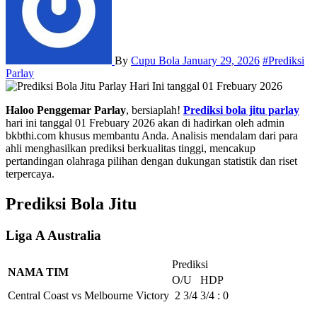
By
Cupu Bola
January 29, 2026
#Prediksi
Parlay
Haloo
Penggemar Parlay
, bersiaplah!
Prediksi bola jitu parlay
hari ini tanggal 01 Frebuary 2026 akan di hadirkan oleh admin
bkbthi.com khusus membantu Anda. Analisis mendalam dari para
ahli menghasilkan prediksi berkualitas tinggi, mencakup
pertandingan olahraga pilihan dengan dukungan statistik dan riset
terpercaya.
Prediksi Bola Jitu
Liga A Australia
Prediksi
NAMA TIM
O/U
HDP
Central Coast vs Melbourne Victory
2 3/4
3/4 : 0