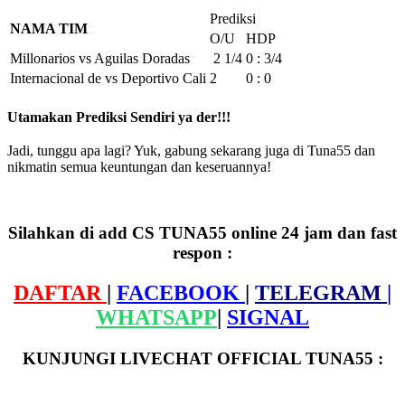
Prediksi
NAMA TIM
O/U
HDP
Millonarios vs Aguilas Doradas
2 1/4
0 : 3/4
Internacional de vs Deportivo Cali
2
0 : 0
Utamakan Prediksi Sendiri ya der!!!
Jadi, tunggu apa lagi? Yuk, gabung sekarang juga di Tuna55 dan
nikmatin semua keuntungan dan keseruannya!
Silahkan di add CS TUNA55 online 24 jam dan fast
respon :
DAFTAR
|
FACEBOOK
|
TELEGRAM
|
WHATSAPP
|
SIGNAL
KUNJUNGI LIVECHAT OFFICIAL TUNA55 :