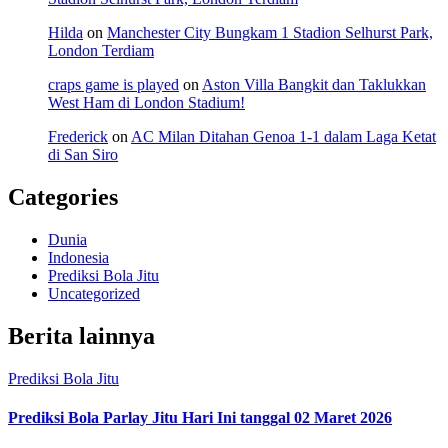
Hilda
on
Manchester City Bungkam 1 Stadion Selhurst Park,
London Terdiam
craps game is played
on
Aston Villa Bangkit dan Taklukkan
West Ham di London Stadium!
Frederick
on
AC Milan Ditahan Genoa 1-1 dalam Laga Ketat
di San Siro
Categories
Dunia
Indonesia
Prediksi Bola Jitu
Uncategorized
Berita lainnya
Prediksi Bola Jitu
Prediksi Bola Parlay Jitu Hari Ini tanggal 02 Maret 2026