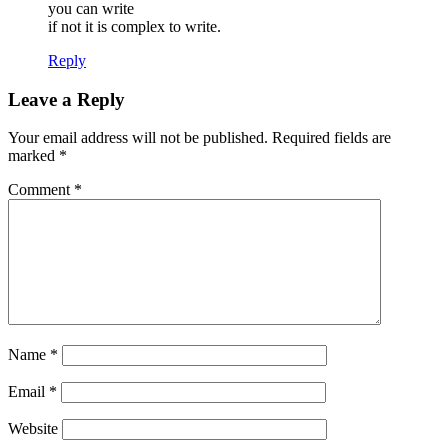
you can write
if not it is complex to write.
Reply
Leave a Reply
Your email address will not be published.
Required fields are
marked
*
Comment
*
Name
*
Email
*
Website