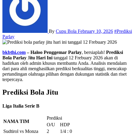
By
Cupu Bola
February 10, 2026
#Prediksi
Parlay
bkbthi.com
– Haloo
Penggemar Parlay
, bersiaplah!
Prediksi
Bola Parlay
J
itu
Hari Ini
tanggal 12 Frebuary 2026 akan di
hadirkan oleh admin khusus membantu Anda. Analisis mendalam
dari para ahli menghasilkan prediksi berkualitas tinggi, mencakup
pertandingan olahraga pilihan dengan dukungan statistik dan riset
terpercaya.
Prediksi Bola Jitu
Liga Italia Serie B
Prediksi
NAMA TIM
O/U
HDP
Sudtirol vs Monza
2
1/4 : 0