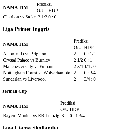
Prediksi
NAMA TIM
O/U
HDP
Charlton vs Stoke
2 1/2
0 : 0
Liga Primer Inggris
Prediksi
NAMA TIM
O/U
HDP
Aston Villa vs Brighton
2
0 : 1/2
Crystal Palace vs Burnley
2 1/2
0 : 1
Manchester City vs Fulham
2 3/4
1/4 : 0
Nottingham Forest vs Wolverhampton
2
0 : 3/4
Sunderlan vs Liverpool
2
3/4 : 0
Jerman Cup
Prediksi
NAMA TIM
O/U
HDP
Bayern Munich vs RB Leipzig
3
0 : 1 3/4
Liga Utama Skotlandia