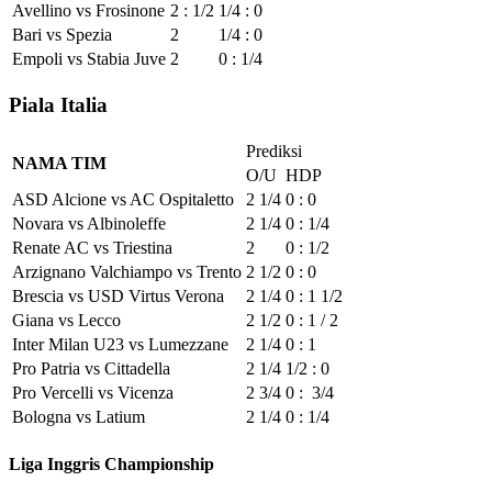
Avellino vs Frosinone
2 : 1/2
1/4 : 0
Bari vs Spezia
2
1/4 : 0
Empoli vs Stabia Juve
2
0 : 1/4
Piala Italia
Prediksi
NAMA TIM
O/U
HDP
ASD Alcione vs AC Ospitaletto
2 1/4
0 : 0
Novara vs Albinoleffe
2 1/4
0 : 1/4
Renate AC vs Triestina
2
0 : 1/2
Arzignano Valchiampo vs Trento
2 1/2
0 : 0
Brescia vs USD Virtus Verona
2 1/4
0 : 1 1/2
Giana vs Lecco
2 1/2
0 : 1 / 2
Inter Milan U23 vs Lumezzane
2 1/4
0 : 1
Pro Patria vs Cittadella
2 1/4
1/2 : 0
Pro Vercelli vs Vicenza
2 3/4
0 : 3/4
Bologna vs Latium
2 1/4
0 : 1/4
Liga Inggris Championship