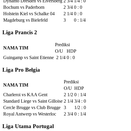
Dynamo Dresden vs Elversberg
2 3/4
1/4 : 0
Bochum vs Paderborn
2 3/4
0 : 0
Holstein Kiel vs Schalke 04
2 1/4
0 : 0
Magdeburg vs Bielefeld
3
0 : 1/4
Liga Prancis 2
Prediksi
NAMA TIM
O/U
HDP
Guingamp vs Saint Etienne
2 1/4
0 : 0
Liga Pro Belgia
Prediksi
NAMA TIM
O/U
HDP
Charleroi vs KAA Gent
2 1/2
0 : 1/4
Standard Liege vs Saint Gilloise
2 1/4
3/4 : 0
Cercle Brugge vs Club Brugge
3
1/2 : 0
Royal Antwerp vs Westerloc
2 3/4
0 : 1/4
Liga Utama Portugal