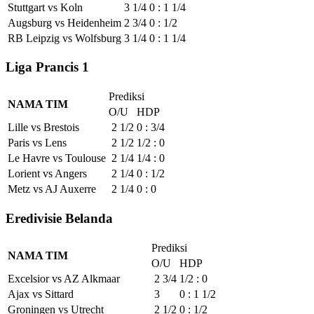
Stuttgart vs Koln
3 1/4
0 : 1 1/4
Augsburg vs Heidenheim
2 3/4
0 : 1/2
RB Leipzig vs Wolfsburg
3 1/4
0 : 1 1/4
Liga Prancis 1
Prediksi
NAMA TIM
O/U
HDP
Lille vs Brestois
2 1/2
0 : 3/4
Paris vs Lens
2 1/2
1/2 : 0
Le Havre vs Toulouse
2 1/4
1/4 : 0
Lorient vs Angers
2 1/4
0 : 1/2
Metz vs AJ Auxerre
2 1/4
0 : 0
Eredivisie Belanda
Prediksi
NAMA TIM
O/U
HDP
Excelsior vs AZ Alkmaar
2 3/4
1/2 : 0
Ajax vs Sittard
3
0 : 1 1/2
Groningen vs Utrecht
2 1/2
0 : 1/2