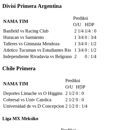
Divisi Primera Argentina
Prediksi
NAMA TIM
O/U
HDP
Banfield vs Racing Club
2 1/4
1/4 : 0
Huracan vs Sarmiento
1 3/4
0 : 3/4
Talleres vs Gimnasia Mendoza
1 3/4
0 : 1/2
Atletico Tucuman vs Estudiantes Rio
1 3/4
0 : 1/2
Independiente Rivadavia vs Belgrano
2
0 : 1/4
Chile Primera
Prediksi
NAMA TIM
O/U
HDP
Deportes Limache vs O Higgins
2 1/2
0 : 0
Cobresal vs Univ Catolica
2 1/2
0 : 0
Universidad de vs D Concepcion
2 1/2
0 : 1/4
Liga MX Meksiko