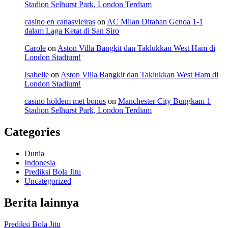
Stadion Selhurst Park, London Terdiam
casino en canasvieiras
on
AC Milan Ditahan Genoa 1-1
dalam Laga Ketat di San Siro
Carole
on
Aston Villa Bangkit dan Taklukkan West Ham di
London Stadium!
Isabelle
on
Aston Villa Bangkit dan Taklukkan West Ham di
London Stadium!
casino holdem met bonus
on
Manchester City Bungkam 1
Stadion Selhurst Park, London Terdiam
Categories
Dunia
Indonesia
Prediksi Bola Jitu
Uncategorized
Berita lainnya
Prediksi Bola Jitu