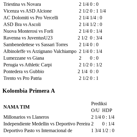
Triestina vs Novara
2 1/4
0 : 0
Vicenza vs ASD Alcione
2 1/2
0 : 1 1/4
AC Dolomiti vs Pro Vercelli
2 1/4
1/4 : 0
ASD Bra vs Ascoli
2 1/4
1/2 : 0
Nuova Monterosi vs Forli
2 1/4
0 : 1/4
Ravenna vs JuventusU23
2 1/2
0 : 3/4
Sambenedettese vs Sassari Torres
2 1/4
0 : 0
Albinoleffe vs Arzignano Valchiampo
2 1/4
0 : 1/4
Lumezzane vs Giana
2
0 : 0
Perugia vs Athletic Carpi
2 1/2
0 : 1/2
Pontedera vs Gubbio
2 1/4
0 : 0
Trento vs Pro Patria
2 1/2
0 : 1
Kolombia Primera A
Prediksi
NAMA TIM
O/U
HDP
Millonarios vs Llaneros
2 1/4
0 : 1/4
Independiente Medellin vs Deportivo Pereira
2
0 : 1/4
Deportivo Pasto vs Internacional de
1 3/4
1/2 : 0