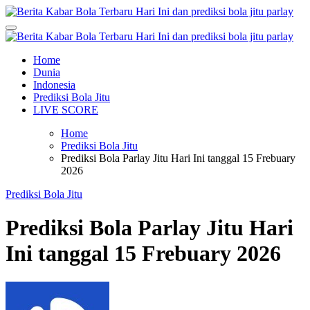
Skip
to
Berita Kabar Bola Terbaru Hari Ini
content
Berita Kabar Bola Terbaru Hari Ini
Home
Dunia
Indonesia
Prediksi Bola Jitu
LIVE SCORE
Home
Prediksi Bola Jitu
Prediksi Bola Parlay Jitu Hari Ini tanggal 15 Frebuary
2026
Prediksi Bola Jitu
Prediksi Bola Parlay Jitu Hari
Ini tanggal 15 Frebuary 2026