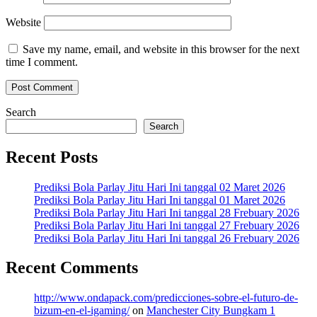
Website
Save my name, email, and website in this browser for the next
time I comment.
Search
Search
Recent Posts
Prediksi Bola Parlay Jitu Hari Ini tanggal 02 Maret 2026
Prediksi Bola Parlay Jitu Hari Ini tanggal 01 Maret 2026
Prediksi Bola Parlay Jitu Hari Ini tanggal 28 Frebuary 2026
Prediksi Bola Parlay Jitu Hari Ini tanggal 27 Frebuary 2026
Prediksi Bola Parlay Jitu Hari Ini tanggal 26 Frebuary 2026
Recent Comments
http://www.ondapack.com/predicciones-sobre-el-futuro-de-
bizum-en-el-igaming/
on
Manchester City Bungkam 1