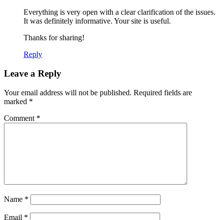
Everything is very open with a clear clarification of the issues.
It was definitely informative. Your site is useful.
Thanks for sharing!
Reply
Leave a Reply
Your email address will not be published.
Required fields are
marked
*
Comment
*
Name
*
Email
*