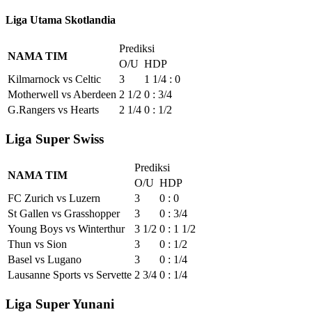
Liga Utama Skotlandia
Prediksi
NAMA TIM
O/U
HDP
Kilmarnock vs Celtic
3
1 1/4 : 0
Motherwell vs Aberdeen
2 1/2
0 : 3/4
G.Rangers vs Hearts
2 1/4
0 : 1/2
Liga Super Swiss
Prediksi
NAMA TIM
O/U
HDP
FC Zurich vs Luzern
3
0 : 0
St Gallen vs Grasshopper
3
0 : 3/4
Young Boys vs Winterthur
3 1/2
0 : 1 1/2
Thun vs Sion
3
0 : 1/2
Basel vs Lugano
3
0 : 1/4
Lausanne Sports vs Servette
2 3/4
0 : 1/4
Liga Super Yunani