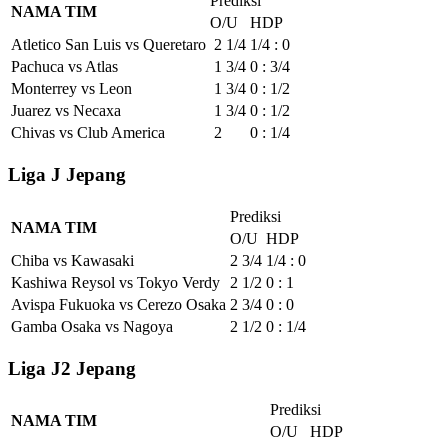
Prediksi
NAMA TIM
O/U
HDP
Atletico San Luis vs Queretaro
2 1/4
1/4 : 0
Pachuca vs Atlas
1 3/4
0 : 3/4
Monterrey vs Leon
1 3/4
0 : 1/2
Juarez vs Necaxa
1 3/4
0 : 1/2
Chivas vs Club America
2
0 : 1/4
Liga J Jepang
Prediksi
NAMA TIM
O/U
HDP
Chiba vs Kawasaki
2 3/4
1/4 : 0
Kashiwa Reysol vs Tokyo Verdy
2 1/2
0 : 1
Avispa Fukuoka vs Cerezo Osaka
2 3/4
0 : 0
Gamba Osaka vs Nagoya
2 1/2
0 : 1/4
Liga J2 Jepang
Prediksi
NAMA TIM
O/U
HDP