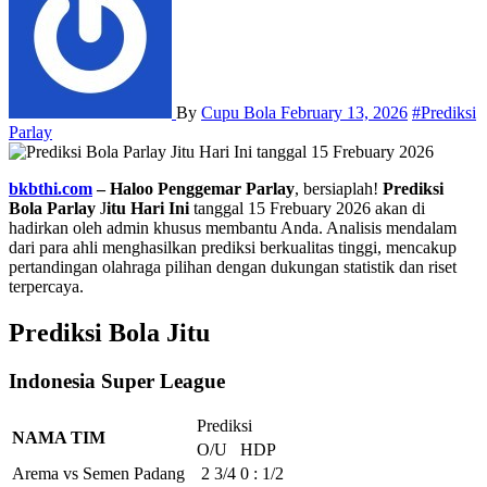
By
Cupu Bola
February 13, 2026
#Prediksi
Parlay
bkbthi.com
– Haloo
Penggemar Parlay
, bersiaplah!
Prediksi
Bola Parlay
J
itu
Hari Ini
tanggal 15 Frebuary 2026 akan di
hadirkan oleh admin khusus membantu Anda. Analisis mendalam
dari para ahli menghasilkan prediksi berkualitas tinggi, mencakup
pertandingan olahraga pilihan dengan dukungan statistik dan riset
terpercaya.
Prediksi Bola Jitu
Indonesia Super League
Prediksi
NAMA TIM
O/U
HDP
Arema vs Semen Padang
2 3/4
0 : 1/2