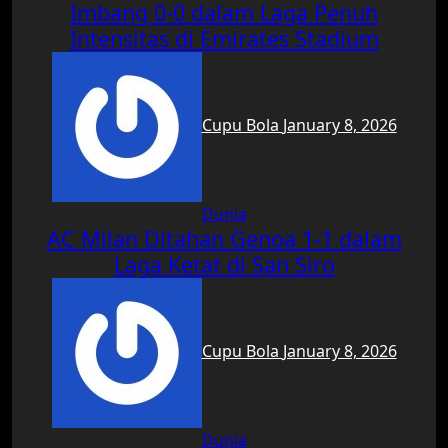
Imbang 0-0 dalam Laga Penuh
Intensitas di Emirates Stadium
Cupu Bola
January 8, 2026
Dunia
AC Milan Ditahan Genoa 1-1 dalam
Laga Ketat di San Siro
Cupu Bola
January 8, 2026
Dunia