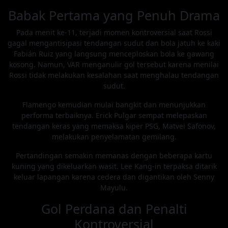
Babak Pertama yang Penuh Drama
Pada menit ke-11, terjadi momen kontroversial saat Rossi
gagal mengantisipasi tendangan sudut dan bola jatuh ke kaki
Fabián Ruiz yang langsung menceploskan bola ke gawang
kosong. Namun, VAR menganulir gol tersebut karena menilai
Rossi tidak melakukan kesalahan saat menghalau tendangan
sudut.
Flamengo kemudian mulai bangkit dan menunjukkan
performa terbaiknya. Erick Pulgar sempat melepaskan
tendangan keras yang memaksa kiper PSG, Matvei Safonov,
melakukan penyelamatan gemilang.
Pertandingan semakin memanas dengan beberapa kartu
kuning yang dikeluarkan wasit. Lee Kang-in terpaksa ditarik
keluar lapangan karena cedera dan digantikan oleh Senny
Mayulu.
Gol Perdana dan Penalti
Kontroversial