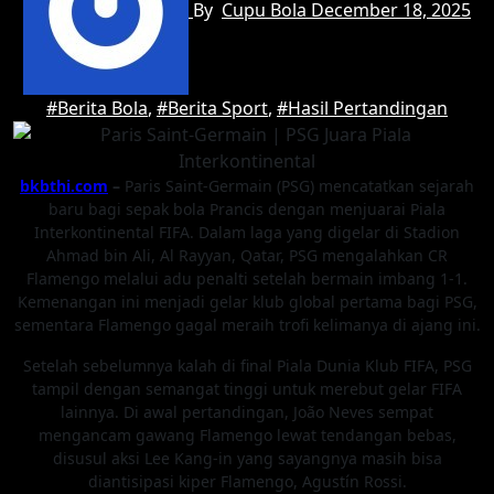
By
Cupu Bola
December 18, 2025
#Berita Bola
,
#Berita Sport
,
#Hasil Pertandingan
bkbthi.com
–
Paris Saint-Germain (PSG) mencatatkan sejarah
baru bagi sepak bola Prancis dengan menjuarai Piala
Interkontinental FIFA. Dalam laga yang digelar di Stadion
Ahmad bin Ali, Al Rayyan, Qatar, PSG mengalahkan CR
Flamengo melalui adu penalti setelah bermain imbang 1-1.
Kemenangan ini menjadi gelar klub global pertama bagi PSG,
sementara Flamengo gagal meraih trofi kelimanya di ajang ini.
Setelah sebelumnya kalah di final Piala Dunia Klub FIFA, PSG
tampil dengan semangat tinggi untuk merebut gelar FIFA
lainnya. Di awal pertandingan, João Neves sempat
mengancam gawang Flamengo lewat tendangan bebas,
disusul aksi Lee Kang-in yang sayangnya masih bisa
diantisipasi kiper Flamengo, Agustín Rossi.