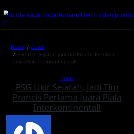
Skip
to
content
Home
Dunia
PSG Ukir Sejarah, Jadi Tim Prancis Pertama
Juara Piala Interkontinental!
Dunia
PSG Ukir Sejarah, Jadi Tim
Prancis Pertama Juara Piala
Interkontinental!