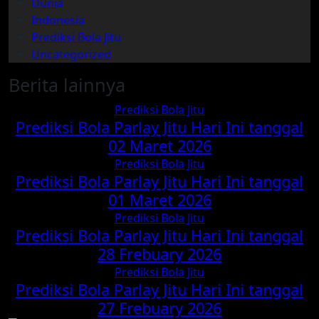
Dunia
Indonesia
Prediksi Bola Jitu
Uncategorized
Berita lainnya
Prediksi Bola Jitu
Prediksi Bola Parlay Jitu Hari Ini tanggal
02 Maret 2026
Prediksi Bola Jitu
Prediksi Bola Parlay Jitu Hari Ini tanggal
01 Maret 2026
Prediksi Bola Jitu
Prediksi Bola Parlay Jitu Hari Ini tanggal
28 Frebuary 2026
Prediksi Bola Jitu
Prediksi Bola Parlay Jitu Hari Ini tanggal
27 Frebuary 2026