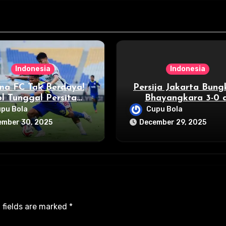
Indonesia
Indonesia
ma FC Tak Berdaya!
Persija Jakarta Bun
l Tunggal Persita
Bhayangkara 3-0 d
ngerang Bungkam
Stadion Utama Gel
pu Bola
Cupu Bola
ublik Tuan Rumah
Bung Karno
ember 30, 2025
December 29, 2025
 fields are marked
*