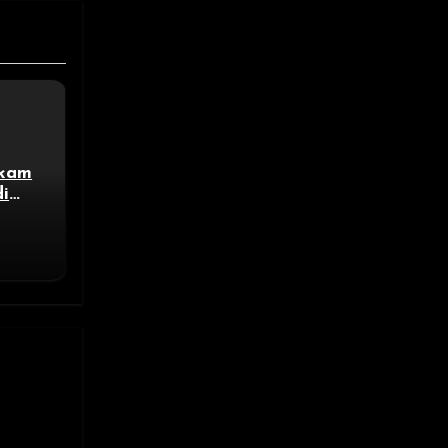
gkam
i
ora