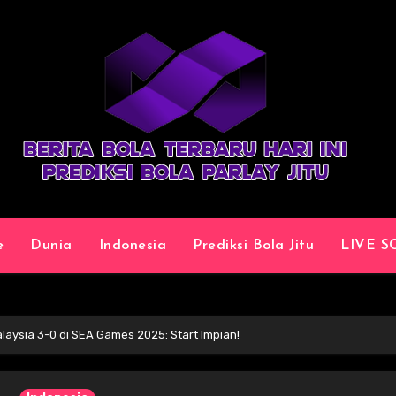
e
Dunia
Indonesia
Prediksi Bola Jitu
LIVE S
alaysia 3-0 di SEA Games 2025: Start Impian!