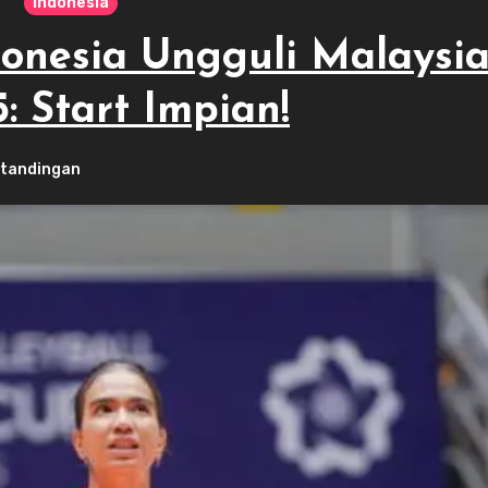
Indonesia
donesia Ungguli Malaysia
: Start Impian!
rtandingan