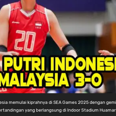
onesia memulai kiprahnya di SEA Games 2025 dengan gemi
ertandingan yang berlangsung di Indoor Stadium Huamar