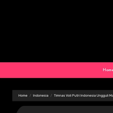
Skip
to
content
Hom
Home
Indonesia
Timnas Voli Putri Indonesia Ungguli M