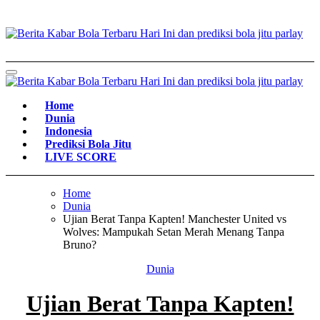
Skip
to
content
Berita Kabar Bola Terbaru Hari Ini
Berita Kabar Bola Terbaru Hari Ini
Home
Dunia
Indonesia
Prediksi Bola Jitu
LIVE SCORE
Home
Dunia
Ujian Berat Tanpa Kapten! Manchester United vs
Wolves: Mampukah Setan Merah Menang Tanpa
Bruno?
Dunia
Ujian Berat Tanpa Kapten!