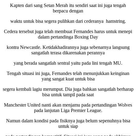
Kapten dari sang Setan Merah itu sendiri saat ini juga tengah
berpacu dengan
waktu untuk bisa segera pulihkan dari cederanya hamstring.
Cedera tersebut juga telah membuat Fernandes harus untuk menepi
dalam pertandinga Boxing Day
kontra Newcastle. Ketidakhadirannya juga sebenarnya langsung
sangatlah terasa dikarenakan perannya
yang berada sangatlah sentral yaitu pada lini tengah MU.
Tengah situasi ini juga, Fernandes telah menunjukkan keinginan
yang sangat kuat untuk bisa
segera kembali lagiu merumput. Dia juga bahkan sangatlah berharap
bisa untuk tampil pada saat
Manchester United nanti akan menjamu pada pertandingan Wolves
pada lanjutan Liga Premier League.
Namun dalam kondisi pada fisiknya juga belum sepenuhnya bisa
untuk siap