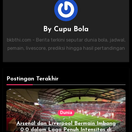
By
Cupu Bola
bkbthi.com - Berita terkini seputar dunia bola, jadwal,
pemain, livescore, prediksi hingga hasil pertandingan
Postingan Terakhir
Dunia
Arsenal dan Liverpool Bermain Imbang
0-0 dalam Laga Penuh Intensitas di