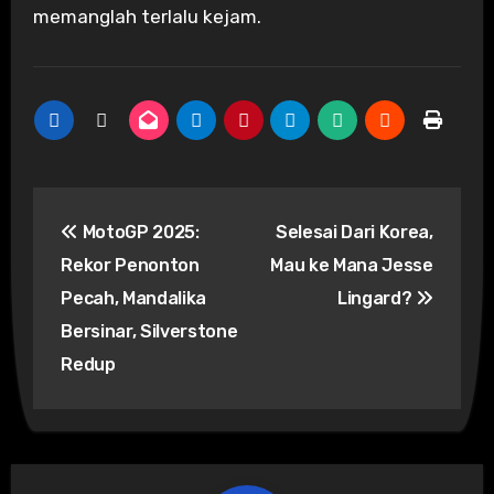
memanglah terlalu kejam.
Post
MotoGP 2025:
Selesai Dari Korea,
navigation
Rekor Penonton
Mau ke Mana Jesse
Pecah, Mandalika
Lingard?
Bersinar, Silverstone
Redup