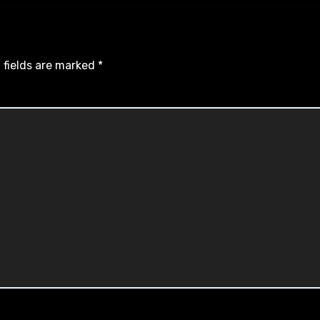
 fields are marked
*