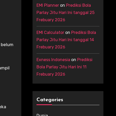
EMI Planner
on
Prediksi Bola
Parlay Jitu Hari Ini tanggal 25
Frebuary 2026
EMI Calculator
on
Prediksi Bola
Parlay Jitu Hari Ini tanggal 14
 belum
Frebuary 2026
Exness Indonesia
on
Prediksi
Bola Parlay Jitu Hari Ini 11
ampil
Frebuary 2026
Categories
eka
Dunia