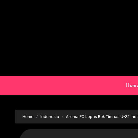
Skip
to
content
Hom
Home
Indonesia
Arema FC Lepas Bek Timnas U-22 In