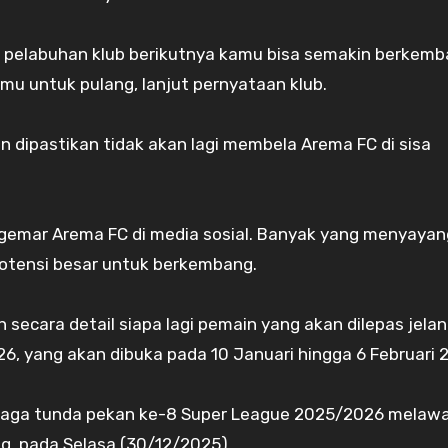
 pelabuhan klub berikutnya kamu bisa semakin berkem
mu untuk pulang, lanjut pernyataan klub.
dipastikan tidak akan lagi membela Arema FC di sisa
ggemar Arema FC di media sosial. Banyak yang menyaya
potensi besar untuk berkembang.
ecara detail siapa lagi pemain yang akan dilepas jelan
, yang akan dibuka pada 10 Januari hingga 6 Februari 
i laga tunda pekan ke-8 Super League 2025/2026 melaw
ng, pada Selasa (30/12/2025).