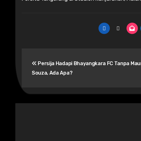
Post
Persija Hadapi Bhayangkara FC Tanpa Maur
navigation
Souza, Ada Apa?