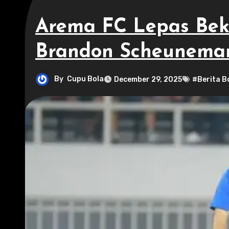
Arema FC Lepas Bek 
Brandon Scheunema
By
Cupu Bola
December 29, 2025
#Berita B