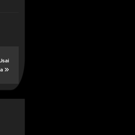
Usai
ia