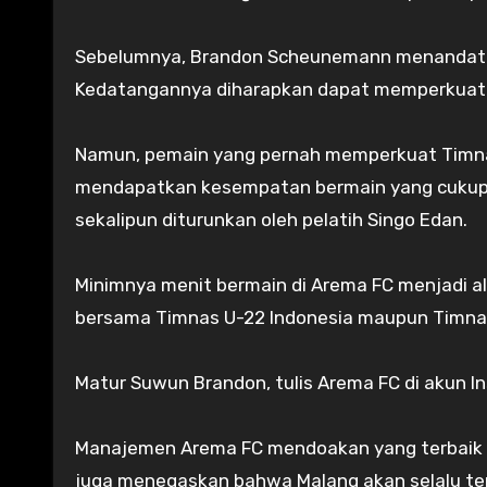
Sebelumnya, Brandon Scheunemann menandatan
Kedatangannya diharapkan dapat memperkuat li
Namun, pemain yang pernah memperkuat Timnas
mendapatkan kesempatan bermain yang cukup.
sekalipun diturunkan oleh pelatih Singo Edan.
Minimnya menit bermain di Arema FC menjadi ala
bersama Timnas U-22 Indonesia maupun Timna
Matur Suwun Brandon, tulis Arema FC di akun I
Manajemen Arema FC mendoakan yang terbaik u
juga menegaskan bahwa Malang akan selalu te